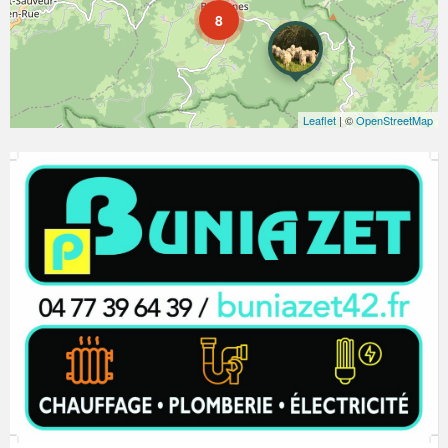
8
Leaflet
| ©
OpenStreetMap