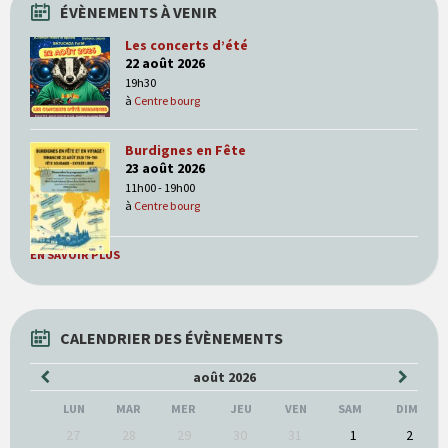
ÉVÈNEMENTS À VENIR
Les concerts d’été
22 août 2026
19h30
à
Centre bourg
Burdignes en Fête
23 août 2026
11h00 - 19h00
à
Centre bourg
EN SAVOIR PLUS
CALENDRIER DES ÉVÈNEMENTS
Mois
Mois
août
2026
précédent
suivan
LUN
MAR
MER
JEU
VEN
SAM
DIM
Ne
27
28
29
30
31
1
2
pas