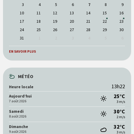
tenir
3
4
5
6
7
8
9
compte
10
11
12
13
14
15
16
des
jours
17
18
19
20
21
22
23
de
calendrier
24
25
26
27
28
29
30
31
1
2
3
4
5
6
Google
Agenda
EN SAVOIR PLUS
MÉTÉO
13h22
Heure locale
25°C
Aujourd’hui
7 août 2026
3 m/s
30°C
Samedi
8 août 2026
2 m/s
32°C
Dimanche
9 août 2026
3 m/s