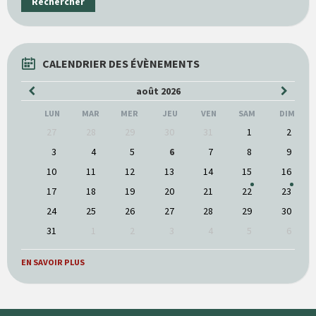
Rechercher
CALENDRIER DES ÉVÈNEMENTS
Mois
Mois
août
2026
précédent
suivan
LUN
MAR
MER
JEU
VEN
SAM
DIM
Ne
27
28
29
30
31
1
2
pas
tenir
3
4
5
6
7
8
9
compte
10
11
12
13
14
15
16
des
jours
17
18
19
20
21
22
23
de
calendrier
24
25
26
27
28
29
30
31
1
2
3
4
5
6
Google
Agenda
EN SAVOIR PLUS