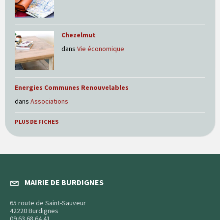
Chezelmut
dans
Vie économique
Energies Communes Renouvelables
dans
Associations
PLUS DE FICHES
MAIRIE DE BURDIGNES
65 route de Saint-Sauveur
42220 Burdignes
09 63 68 64 41