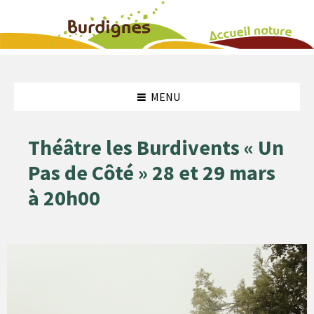
Aller
Aller
Aller
Atteindre
au
à
à
le
contenu
la
la
pied
MENU
barre
barre
de
latérale
de
page
gauche
droite
Théâtre les Burdivents « Un
Pas de Côté » 28 et 29 mars
à 20h00