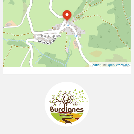
Leaflet
| ©
OpenStreetMap