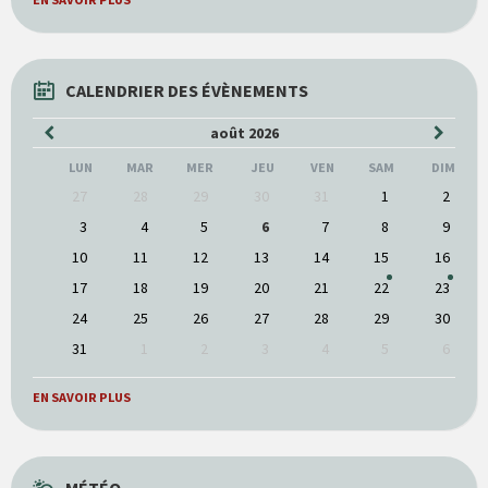
CALENDRIER DES ÉVÈNEMENTS
Mois
Mois
août
2026
précédent
suivan
LUN
MAR
MER
JEU
VEN
SAM
DIM
Ne
27
28
29
30
31
1
2
pas
tenir
3
4
5
6
7
8
9
compte
10
11
12
13
14
15
16
des
jours
17
18
19
20
21
22
23
de
calendrier
24
25
26
27
28
29
30
31
1
2
3
4
5
6
Google
Agenda
EN SAVOIR PLUS
MÉTÉO