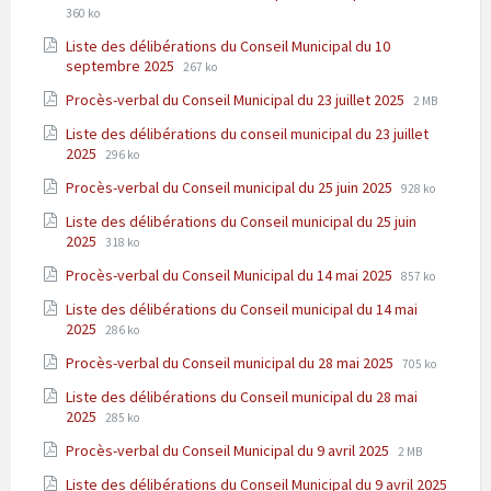
Extension
Taille
360 ko
pdf
:
de
du
Liste des délibérations du Conseil Municipal du 10
fichier:
fichier
Extension
Taille
septembre 2025
pdf
267 ko
:
de
du
Extension
Taille
Procès-verbal du Conseil Municipal du 23 juillet 2025
fichier:
2 MB
fichier
de
du
pdf
:
Liste des délibérations du conseil municipal du 23 juillet
fichier:
fichier
Extension
Taille
2025
296 ko
pdf
:
de
du
Extension
Taille
Procès-verbal du Conseil municipal du 25 juin 2025
fichier:
928 ko
fichier
de
du
pdf
:
Liste des délibérations du Conseil municipal du 25 juin
fichier:
fichier
Extension
Taille
2025
318 ko
pdf
:
de
du
Extension
Taille
Procès-verbal du Conseil Municipal du 14 mai 2025
fichier:
857 ko
fichier
de
du
pdf
:
Liste des délibérations du Conseil municipal du 14 mai
fichier:
fichier
Extension
Taille
2025
286 ko
pdf
:
de
du
Extension
Taille
Procès-verbal du Conseil municipal du 28 mai 2025
fichier:
705 ko
fichier
de
du
pdf
:
Liste des délibérations du Conseil municipal du 28 mai
fichier:
fichier
Extension
Taille
2025
285 ko
pdf
:
de
du
Extension
Taille
Procès-verbal du Conseil Municipal du 9 avril 2025
fichier:
2 MB
fichier
de
du
pdf
:
Liste des délibérations du Conseil Municipal du 9 avril 2025
fichier:
fichier