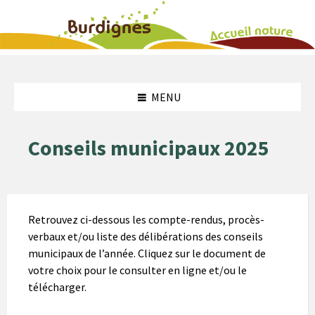
Aller
Aller
Atteindre
au
à
le
contenu
la
pied
MENU
barre
de
latérale
page
gauche
Conseils municipaux 2025
Retrouvez ci-dessous les compte-rendus, procès-
verbaux et/ou liste des délibérations des conseils
municipaux de l’année. Cliquez sur le document de
votre choix pour le consulter en ligne et/ou le
télécharger.