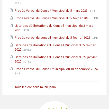
Extension
Taille
322 ko
pdf
:
de
du
Extension
Taille
Procès-Verbal du Conseil Municipal du 5 mars 2025
fichier:
2 MB
fichier
de
du
pdf
:
Extension
Taille
Procès-verbal du Conseil Municipal du 5 février 2025
fichier:
1 MB
fichier
de
du
pdf
:
Liste des délibérations du Conseil municipal du 5 mars
fichier:
fichier
Extension
Taille
2025
383 ko
pdf
:
de
du
Extension
Taille
Procès-verbal du conseil municipal du 5 février 2025
fichier:
1 MB
fichier
de
du
pdf
:
Liste des délibérations du Conseil Municipal du 5 février
fichier:
fichier
Extension
Taille
2025
276 ko
pdf
:
de
du
Liste des délibérations du Conseil Municipal du 22 janvier
fichier:
fichier
Extension
Taille
2025
pdf
327 ko
:
de
du
Procès-verbal du Conseil municipal du 18 décembre 2024
fichier:
fichier
Extension
Taille
2 MB
pdf
:
de
du
fichier:
fichier
pdf
:
Tous les conseils municipaux