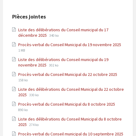
Pièces jointes
Liste des délibérations du Conseil municipal du 17
Extension
Taille
décembre 2025
340 ko
de
du
Extensi
Taille
Procès-verbal du Conseil Municipal du 19 novembre 2025
fichier:
fichier
de
du
1 MB
pdf
:
fichier:
fichier
Liste des délibérations du Conseil municipal du 19
pdf
:
Extension
Taille
novembre 2025
302 ko
de
du
Extension
Taille
Procès-verbal du Conseil Municipal du 22 octobre 2025
fichier:
fichier
de
du
158 ko
pdf
:
fichier:
fichier
Liste des délibérations du Conseil Municipal du 22 octobre
pdf
:
Extension
Taille
2025
330 ko
de
du
Extension
Taille
Procès-verbal du Conseil Municipal du 8 octobre 2025
fichier:
fichier
de
du
890 ko
pdf
:
fichier:
fichier
Liste des délibérations du Conseil Municipal du 8 octobre
pdf
:
Extension
Taille
2025
274 ko
de
du
Procès-verbal du Conseil municipal du 10 septembre 2025
fichier:
fichier