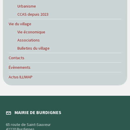
Urbanisme
CCAS depuis 2023
Vie du village
Vie économique
Associations
Bulletins du village
Contacts
Évènements
Actus ILLIWAP
MAIRIE DE BURDIGNES
65 route de Saint-Sauveur
42220 Burdignes