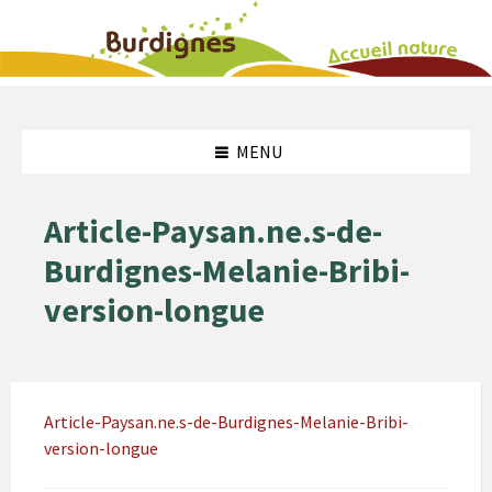
Aller
Atteindre
au
le
contenu
pied
MENU
de
page
Article-Paysan.ne.s-de-
Burdignes-Melanie-Bribi-
version-longue
Article-Paysan.ne.s-de-Burdignes-Melanie-Bribi-
version-longue